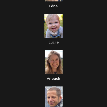
Léna
Lucile
Anouck