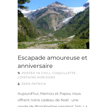
Escapade amoureuse et
anniversaire
POSTED IN
CHILI
,
COQUILLETTE
,
LOINTAINS HORIZONS
PAPA PATRICK
Aujourd’hui, Mamou et Papou nous
offrent notre cadeau de Noël : une
garde de Blondinettes pendant 24h. La