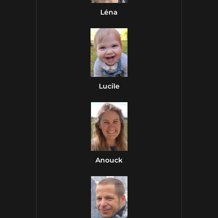
Léna
Lucile
Anouck