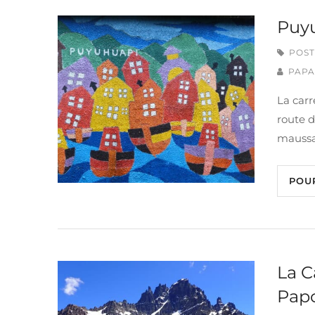
Puyu
POST
PAPA
La carr
route d
maussa
POU
La C
Pap