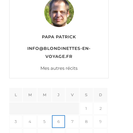
PAPA PATRICK
INFO@BLONDINETTES-EN-
VOYAGE.FR
Mes autres récits
L
M
M
J
V
S
D
1
2
3
4
5
6
7
8
9