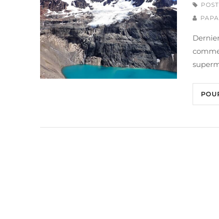
POST
PAPA
Dernier
commen
superma
POU