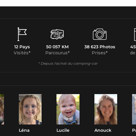
12 Pays
50 057 KM
38 623 Photos
45
Visités*
Parcourus*
Prises*
de
* Depuis l'achat du camping-car
Léna
Lucile
Anouck
P