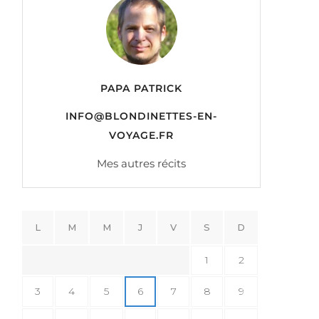
PAPA PATRICK
INFO@BLONDINETTES-EN-
VOYAGE.FR
Mes autres récits
L
M
M
J
V
S
D
1
2
3
4
5
6
7
8
9