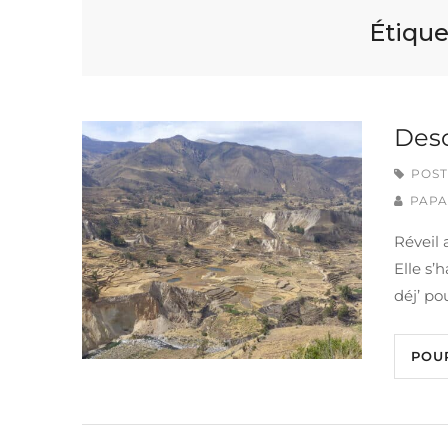
Étique
Desc
POST
PAPA
Réveil 
Elle s’
déj’ po
POU