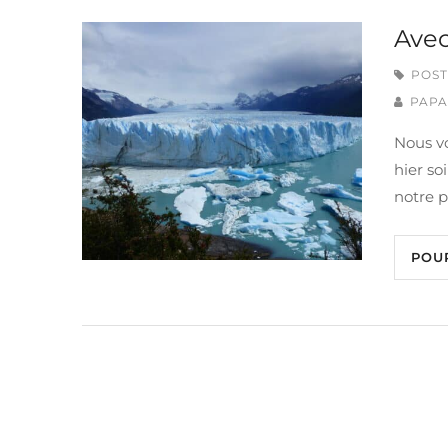
Avec
POST
PAPA
Nous vo
hier so
notre 
POU