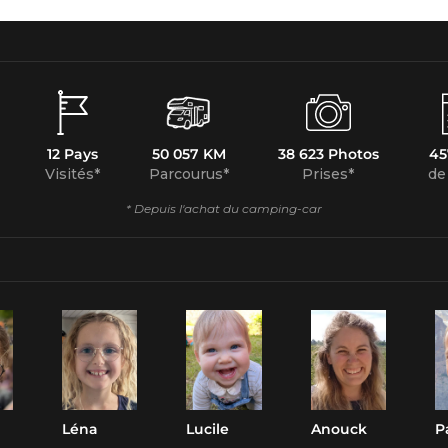
12 Pays
50 057 KM
38 623 Photos
45
Visités*
Parcourus*
Prises*
de
* Depuis l'achat du camping-car
Léna
Lucile
Anouck
P