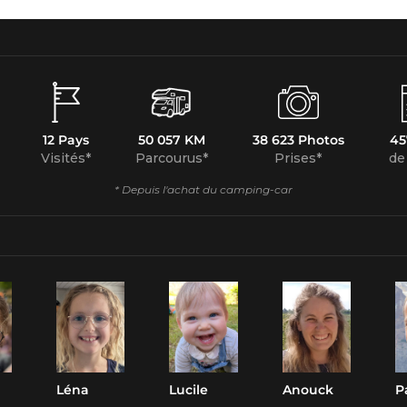
12 Pays
50 057 KM
38 623 Photos
45
Visités*
Parcourus*
Prises*
de
* Depuis l'achat du camping-car
Léna
Lucile
Anouck
P