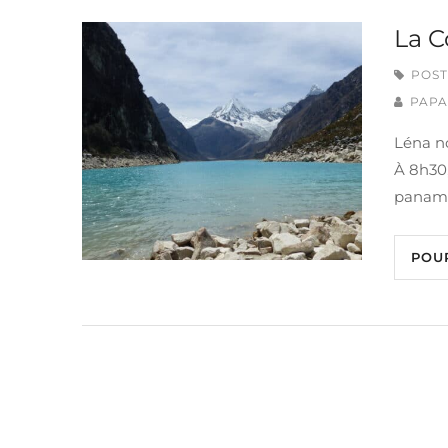
La C
POST
PAPA
Léna no
À 8h30,
panamé
POU