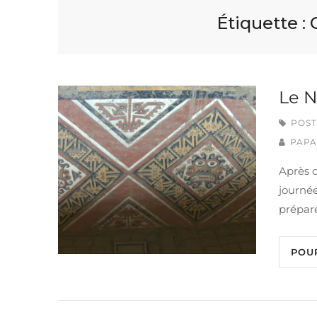
Étiquette :
Le N
POST
PAPA
Après 
journée
prépar
POU