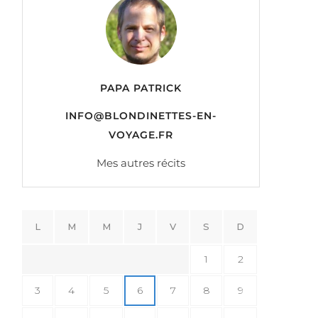
PAPA PATRICK
INFO@BLONDINETTES-EN-
VOYAGE.FR
Mes autres récits
L
M
M
J
V
S
D
1
2
3
4
5
6
7
8
9