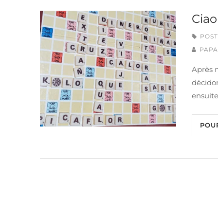
Ciao
POST
PAPA
Après n
décidon
ensuite
POU