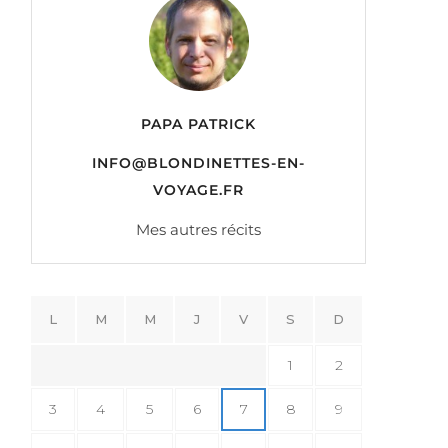
PAPA PATRICK
INFO@BLONDINETTES-EN-
VOYAGE.FR
Mes autres récits
L
M
M
J
V
S
D
1
2
3
4
5
6
7
8
9