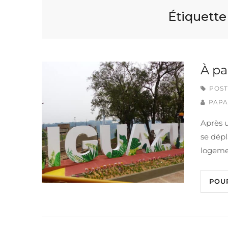
Étiquette
À pa
POST
PAPA
Après 
se dépl
logemen
POU