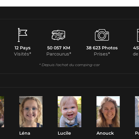
12 Pays
50 057 KM
38 623 Photos
45
Visités*
Parcourus*
Prises*
de
* Depuis l'achat du camping-car
Léna
Lucile
Anouck
P