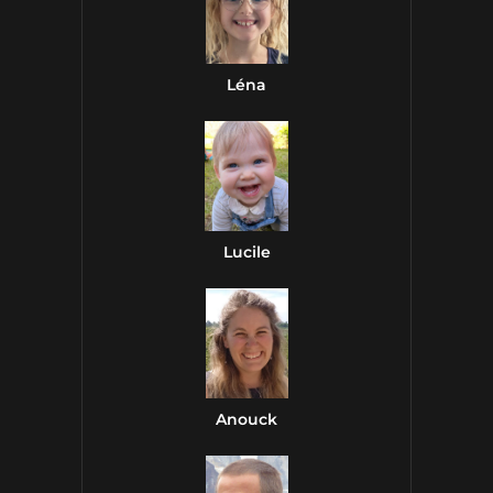
Léna
Lucile
Anouck