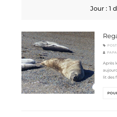
Jour :
1 
Rega
POST
PAPA
Après l
aujourd
lit des 
POU