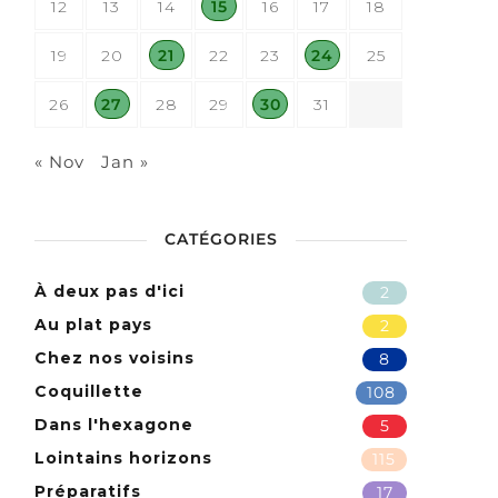
12
13
14
15
16
17
18
19
20
21
22
23
24
25
26
27
28
29
30
31
« Nov
Jan »
CATÉGORIES
À deux pas d'ici
2
Au plat pays
2
Chez nos voisins
8
Coquillette
108
Dans l'hexagone
5
Lointains horizons
115
Préparatifs
17