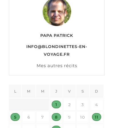
PAPA PATRICK
INFO@BLONDINETTES-EN-
VOYAGE.FR
Mes autres récits
L
M
M
J
V
S
D
1
2
3
4
5
6
7
8
9
10
11