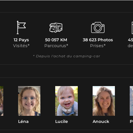
12 Pays
50 057 KM
38 623 Photos
45
Visités*
Parcourus*
Prises*
de
* Depuis l'achat du camping-car
Léna
Lucile
Anouck
P