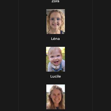
Zora
Léna
Lucile