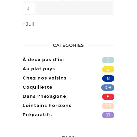
31
« Juil
CATÉGORIES
À deux pas d'ici
2
Au plat pays
2
Chez nos voisins
8
Coquillette
108
Dans l'hexagone
5
Lointains horizons
115
Préparatifs
17