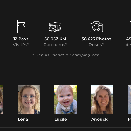
12 Pays
50 057 KM
38 623 Photos
45
Visités*
Parcourus*
Prises*
de
* Depuis l'achat du camping-car
Léna
Lucile
Anouck
P