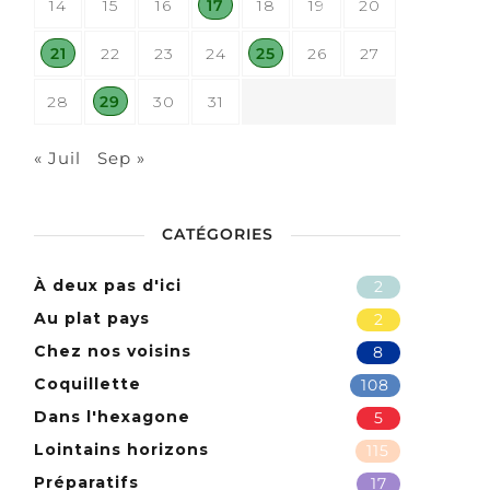
14
15
16
17
18
19
20
21
22
23
24
25
26
27
28
29
30
31
« Juil
Sep »
CATÉGORIES
À deux pas d'ici
2
Au plat pays
2
Chez nos voisins
8
Coquillette
108
Dans l'hexagone
5
Lointains horizons
115
Préparatifs
17