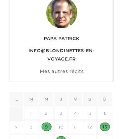
PAPA PATRICK
INFO@BLONDINETTES-EN-
VOYAGE.FR
Mes autres récits
L
M
M
J
V
S
D
1
2
3
4
5
6
7
8
9
10
11
12
13