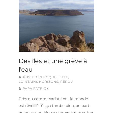
Des îles et une grève à
l’eau
POSTED IN
COQUILLETTE
,
LOINTAINS HORIZONS
,
PÉROU
PAPA PATRICK
Près du commissariat, tout le monde
est réveillé tôt, ça tombe bien, on part
en excursion. Notre première étape, très