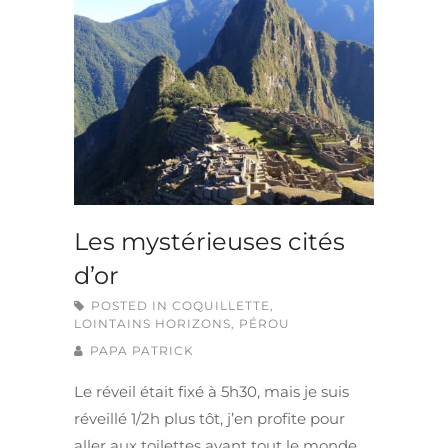
Les mystérieuses cités
d’or
POSTED IN
COQUILLETTE
,
LOINTAINS HORIZONS
,
PÉROU
PAPA PATRICK
Le réveil était fixé à 5h30, mais je suis
réveillé 1/2h plus tôt, j’en profite pour
aller aux toilettes avant tout le monde.