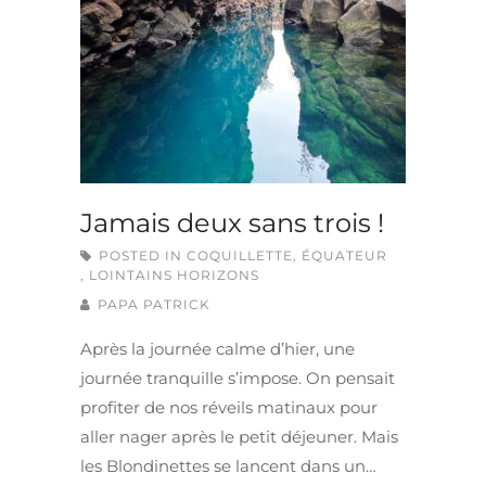
Jamais deux sans trois !
POSTED IN
COQUILLETTE
,
ÉQUATEUR
,
LOINTAINS HORIZONS
PAPA PATRICK
Après la journée calme d’hier, une
journée tranquille s’impose. On pensait
profiter de nos réveils matinaux pour
aller nager après le petit déjeuner. Mais
les Blondinettes se lancent dans un…