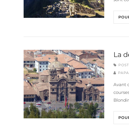
POU
La d
POST
PAPA
Avant d
courses
Blondin
POU