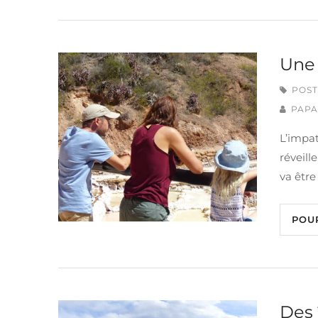
Une 
POST
PAPA
L’impat
réveill
va être
POU
Des 