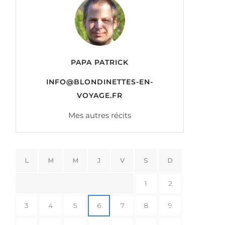
PAPA PATRICK
INFO@BLONDINETTES-EN-
VOYAGE.FR
Mes autres récits
L
M
M
J
V
S
D
1
2
3
4
5
6
7
8
9