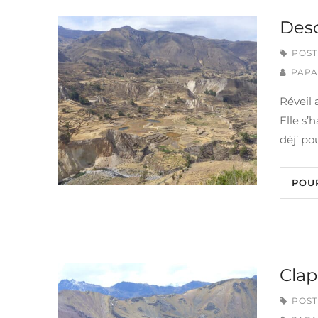
Desc
POST
PAPA
Réveil 
Elle s’
déj’ po
POU
Clap
POST