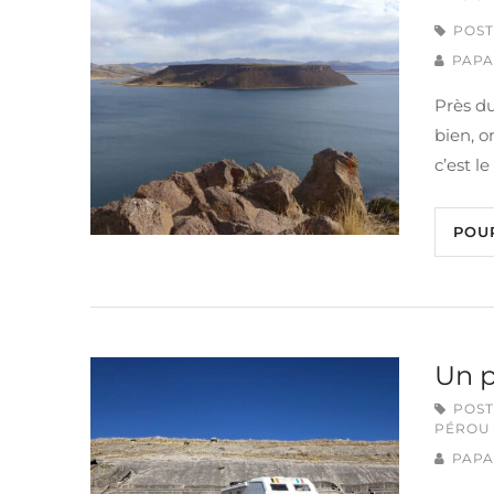
POST
PAPA
Près du
bien, o
c’est l
POU
Un p
POST
PÉROU
PAPA