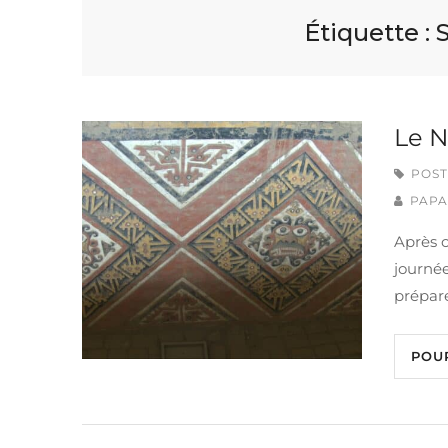
Étiquette :
Le N
POST
PAPA
Après 
journée
prépar
POU