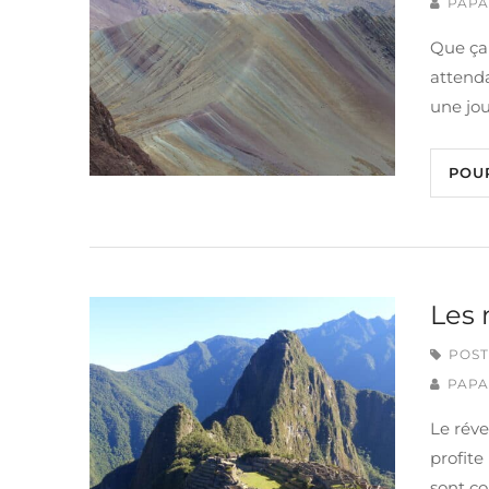
PAPA
Que ça 
attenda
une jou
POU
Les 
POST
PAPA
Le révei
profite
sont c