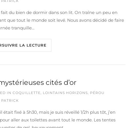
 PATRICK
fait du bien de dormir dans son lit. On traîne un peu en
nt que tout le monde soit levé. Nous avons décidé de faire
rnée tranquille…
RSUIVRE LA LECTURE
mystérieuses cités d’or
ED IN
COQUILLETTE
,
LOINTAINS HORIZONS
,
PÉROU
 PATRICK
l était fixé à 5h30, mais je suis réveillé 1/2h plus tôt, j’en
 pour aller aux toilettes avant tout le monde. Les tentes
ouvertes de gel, heureusement,…