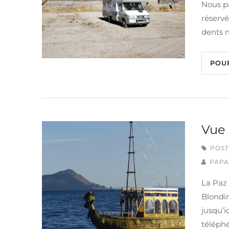
Nous pa
réservé
dents n
POU
Vue 
POST
PAPA
La Paz 
Blondi
jusqu’i
téléphé