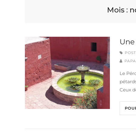
Mois :
n
Une 
POST
PAPA
Le Pér
pétard
Ceux de
POU