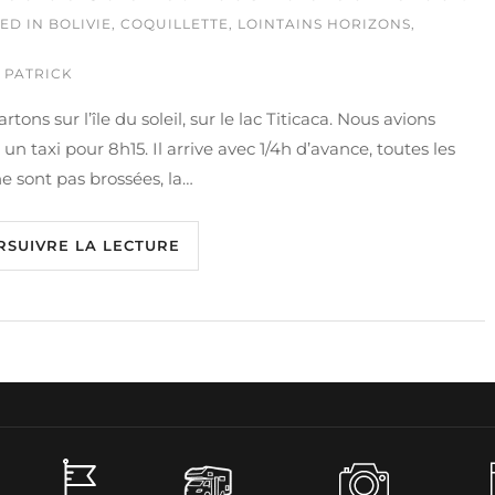
ED IN
BOLIVIE
,
COQUILLETTE
,
LOINTAINS HORIZONS
,
 PATRICK
rtons sur l’île du soleil, sur le lac Titicaca. Nous avions
 un taxi pour 8h15. Il arrive avec 1/4h d’avance, toutes les
e sont pas brossées, la…
RSUIVRE LA LECTURE