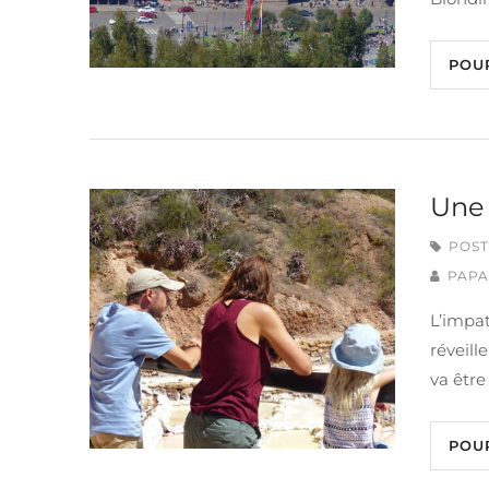
POU
Une 
POST
PAPA
L’impat
réveill
va être
POU