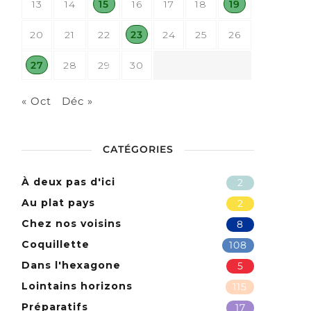
13
14
15
16
17
18
19
20
21
22
23
24
25
26
27
28
29
30
« Oct
Déc »
CATÉGORIES
À deux pas d'ici
2
Au plat pays
2
Chez nos voisins
8
Coquillette
108
Dans l'hexagone
5
Lointains horizons
115
Préparatifs
17