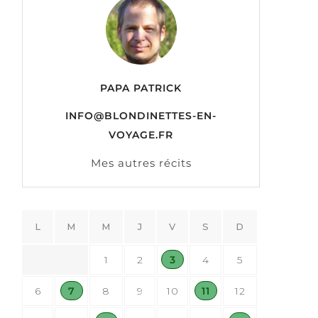
PAPA PATRICK
INFO@BLONDINETTES-EN-
VOYAGE.FR
Mes autres récits
L
M
M
J
V
S
D
1
2
3
4
5
6
7
8
9
10
11
12