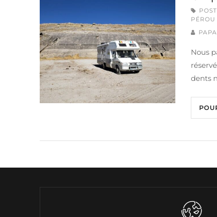
POST
PÉROU
PAPA
Nous pa
réservé
dents n
POU