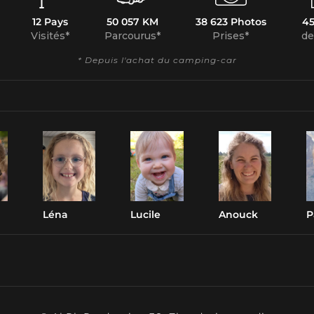
12 Pays
50 057 KM
38 623 Photos
45
Visités*
Parcourus*
Prises*
de
* Depuis l'achat du camping-car
Léna
Lucile
Anouck
P