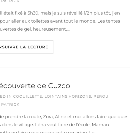
 PATRICK
l était fixé à 5h30, mais je suis réveillé 1/2h plus tôt, j’en
 pour aller aux toilettes avant tout le monde. Les tentes
ouvertes de gel, heureusement,…
RSUIVRE LA LECTURE
écouverte de Cuzco
ED IN
COQUILLETTE
,
LOINTAINS HORIZONS
,
PÉROU
 PATRICK
e prendre la route, Zora, Aline et moi allons faire quelques
 dans le village. Léna veut faire de l’école, Maman
ette ne laisse pas passer cette occasion. Le…