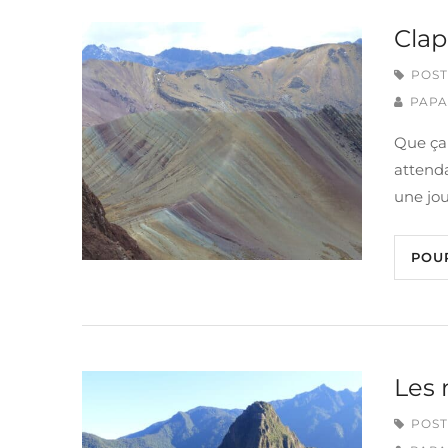
Clap
POST
PAPA
Que ça 
attenda
une jou
POU
Les 
POST