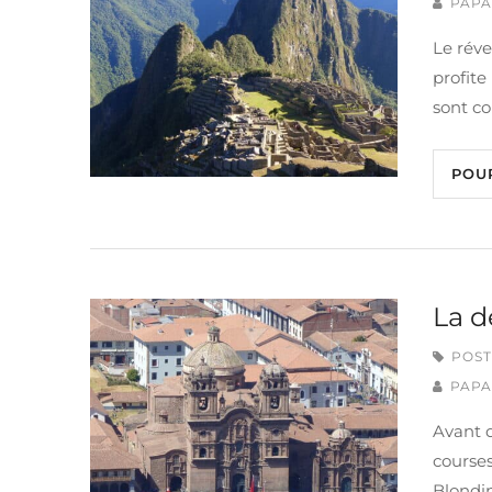
PAPA
Le révei
profite
sont c
POU
La d
POST
PAPA
Avant d
courses
Blondin