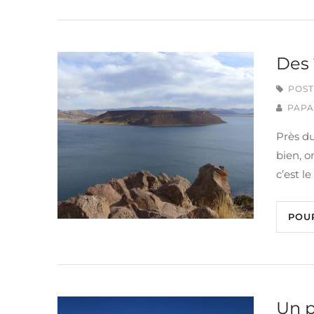
Des 
POST
PAPA
Près du
bien, o
c’est l
POU
Un p