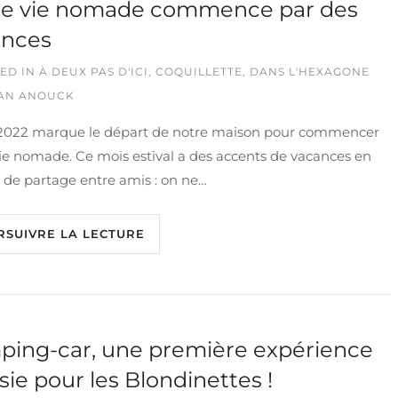
re vie nomade commence par des
ances
ED IN
À DEUX PAS D'ICI
,
COQUILLETTE
,
DANS L'HEXAGONE
AN ANOUCK
t 2022 marque le départ de notre maison pour commencer
ie nomade. Ce mois estival a des accents de vacances en
, de partage entre amis : on ne…
RSUIVRE LA LECTURE
ing-car, une première expérience
sie pour les Blondinettes !