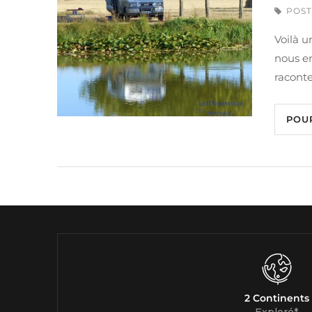
POST
Voilà u
nous em
racont
POU
2 Continents