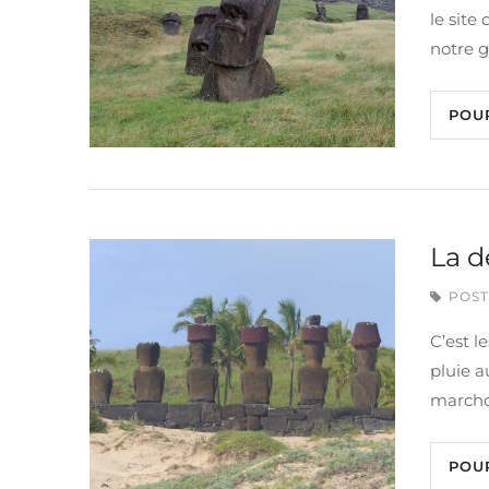
le site
notre g
POU
La d
POST
C’est l
pluie a
marchon
POU