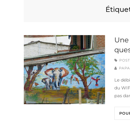
Étiquet
Une 
ques
POST
PAPA
Le débi
du WIFI
pas da
POU