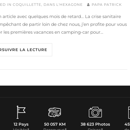
ED IN
COQUILLETTE
,
DANS L'HEXAGONE
PAPA PATRICK
n article avec quelques mois de retard… La crise sanitaire
pêchant de partir loin de chez nous, j’en profite pour vous
er les premières vacances en camping-car pour…
RSUIVRE LA LECTURE
12 Pays
50 057 KM
38 623 Photos
45