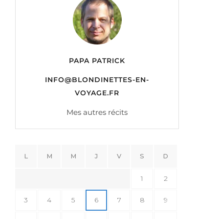
PAPA PATRICK
INFO@BLONDINETTES-EN-
VOYAGE.FR
Mes autres récits
L
M
M
J
V
S
D
1
2
3
4
5
6
7
8
9