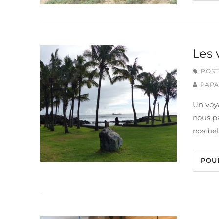
Les 
POST
PAPA
Un voya
nous p
nos bel
POU