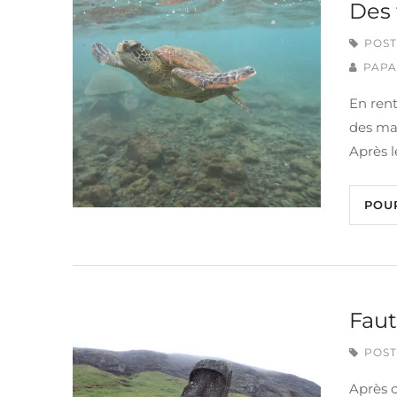
Des 
POST
PAPA
En ren
des man
Après l
POU
Faut
POST
Après c