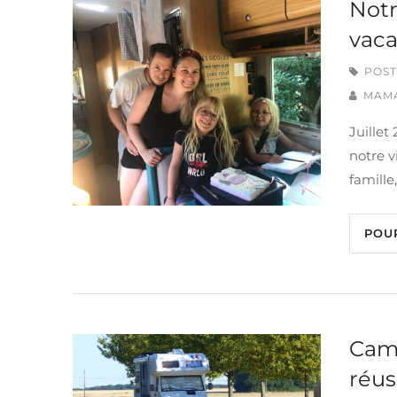
Not
vac
POST
MAM
Juille
notre v
famille
POU
Camp
réus