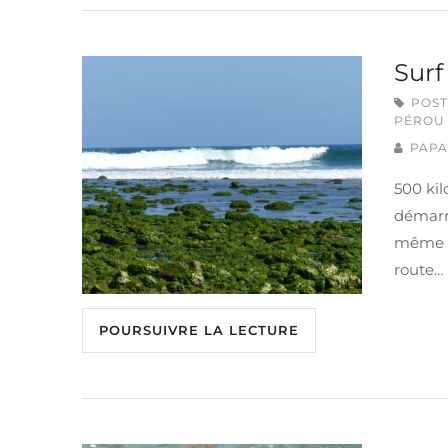
Surf
POST
PÉROU
PAPA
500 kil
démarr
même co
route…
POURSUIVRE LA LECTURE